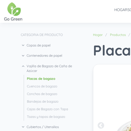
HOGAR
S
CATEGORIA DE PRODUCTO
Hogar
Productos
Plac
Copas de papel
Contenedores de papel
Vajilla de Bagazo de Caña de
Azúcar
Placas de bagazo
Cuencos de bagazo
Conchas de bagazo
Bandejas de bagazo
Cajas de Bagazo con Tapa
Tazas y tapas de bagazo
Cubiertos / Utensilios