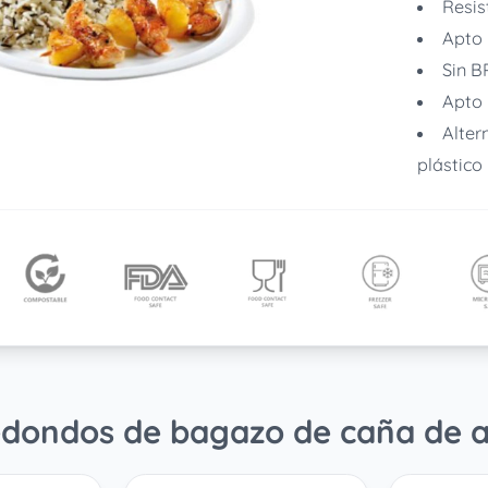
Resis
Apto 
Sin B
Apto 
Alter
plástico
edondos de bagazo de caña de 