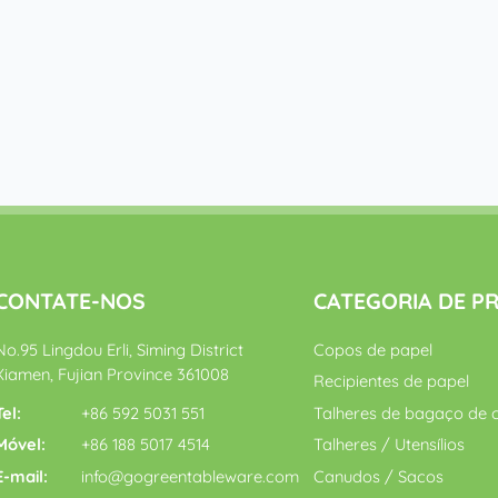
CONTATE-NOS
CATEGORIA DE 
No.95 Lingdou Erli, Siming District
Copos de papel
Xiamen, Fujian Province 361008
Recipientes de papel
Tel:
+86 592 5031 551
Talheres de bagaço de 
Móvel:
+86 188 5017 4514
Talheres / Utensílios
E-mail:
info@gogreentableware.com
Canudos / Sacos