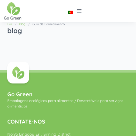
Lar
blog
Guia de Fornecimento
blog
Go Green
Embalagens ecológicas para alimentos / Descartáveis ​​para serviços
alimentícios
CONTATE-NOS
No.95 Lingdou Erli, Siming District